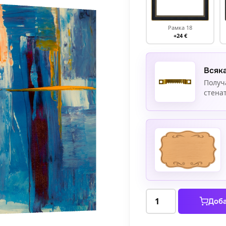
Рамка 18
+24 €
Всяка
Получ
стенат
количество
Доба
за
Абстракция