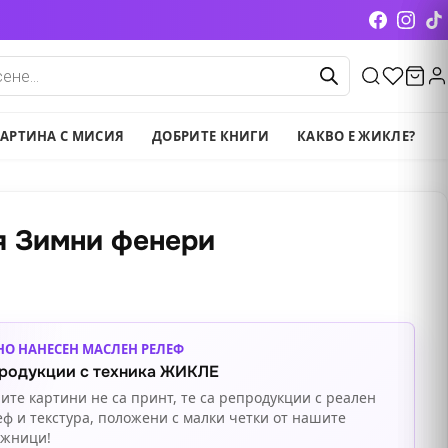
cts
АРТИНА С МИСИЯ
ДОБРИТЕ КНИГИ
КАКВО Е ЖИКЛЕ?
я Зимни фенери
НО НАНЕСЕН МАСЛЕН РЕЛЕФ
родукции с техника ЖИКЛЕ
ите картини не са принт, те са репродукции с реален
еф и текстура, положени с малки четки от нашите
ожници!