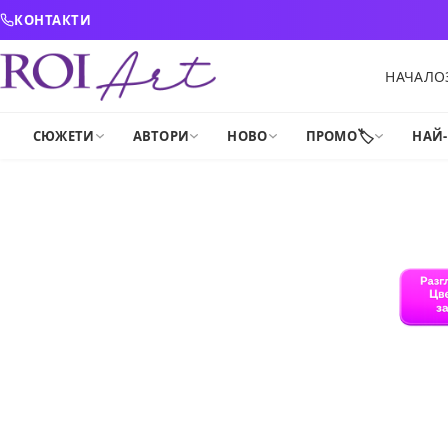
Skip to content
КОНТАКТИ
НАЧАЛО
🏷️
СЮЖЕТИ
АВТОРИ
НОВО
ПРОМО
НАЙ