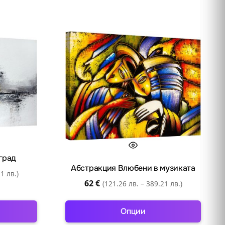
град
Абстракция Влюбени в музиката
1 лв.)
62
€
(121.26 лв. – 389.21 лв.)
Опции