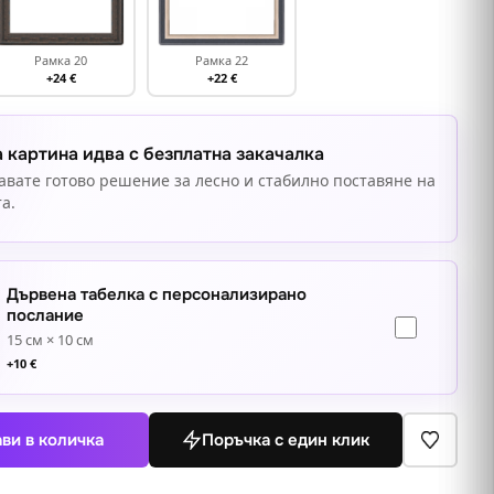
Рамка 20
Рамка 22
+24 €
+22 €
 картина идва с безплатна закачалка
авате готово решение за лесно и стабилно поставяне на
а.
Дървена табелка с персонализирано
послание
15 см × 10 см
+
10
€
ви в количка
Поръчка с един клик