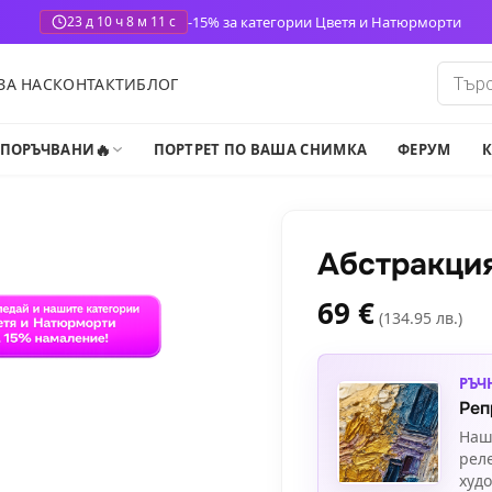
-15% за категории Цветя и Натюрморти
23 д 10 ч 8 м 9 с
Produ
ЗА НАС
КОНТАКТИ
БЛОГ
search
🔥
-ПОРЪЧВАНИ
ПОРТРЕТ ПО ВАША СНИМКА
ФЕРУМ
К
Абстракци
69
€
(134.95 лв.)
РЪЧ
Реп
Наш
рел
худ