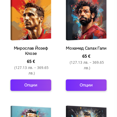
multiple
multiple
variants.
variants.
The
The
options
options
may
may
be
be
chosen
chosen
Мирослав Йозеф
Мохамед Салах Гали
on
on
Клозе
65
€
the
the
65
€
(127.13 лв. – 369.65
product
product
(127.13 лв. – 369.65
лв.)
page
page
лв.)
Опции
Опции
This
This
product
product
has
has
multiple
multiple