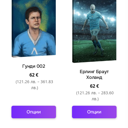
Гунди 002
Ерлинг Браут
62
€
Холанд
(121.26 лв. – 361.83
62
€
лв.)
(121.26 лв. – 283.60
лв.)
Опции
Опции
This
This