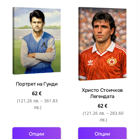
product
product
has
has
multiple
multiple
variants.
variants.
The
The
options
options
may
may
be
be
chosen
chosen
on
on
the
the
Портрет на Гунди
product
product
Христо Стоичков
62
€
page
page
Легендата
(121.26 лв. – 361.83
62
€
лв.)
(121.26 лв. – 283.60
лв.)
Опции
Опции