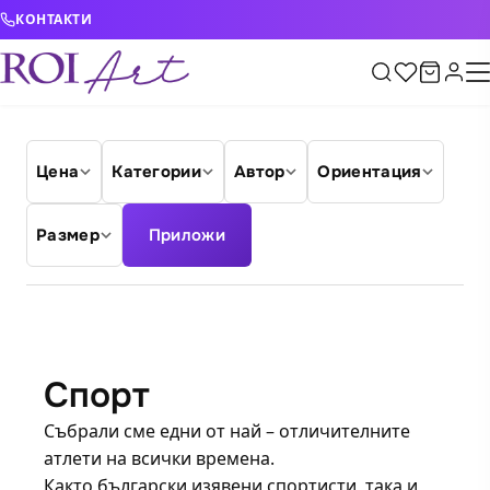
Skip to content
КОНТАКТИ
Цена
Категории
Автор
Ориентация
Размер
Приложи
Спорт
Събрали сме едни от най – отличителните
атлети на всички времена.
Както български изявени спортисти, така и