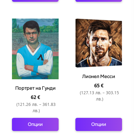
This
This
product
product
has
has
multiple
multiple
variants.
variants.
The
The
options
options
may
may
be
be
chosen
chosen
Лионел Месси
on
on
65
€
the
the
Портрет на Гунди
(127.13 лв. – 303.15
product
product
62
€
лв.)
page
page
(121.26 лв. – 361.83
лв.)
Опции
Опции