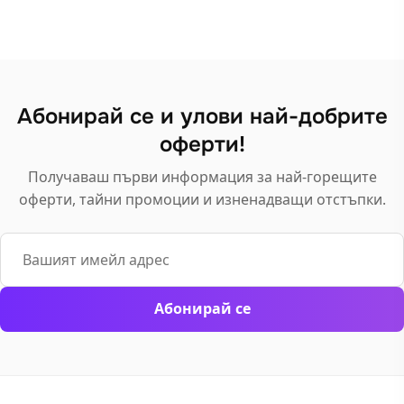
options
options
may
may
be
be
chosen
chosen
on
on
Абонирай се и улови най-добрите
the
the
product
оферти!
product
page
page
Получаваш първи информация за най-горещите
оферти, тайни промоции и изненадващи отстъпки.
Email
Абонирай се