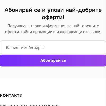
may
may
Абонирай се и улови най-добрите
be
be
оферти!
chosen
chosen
on
on
Получаваш първи информация за най-горещите
the
the
оферти, тайни промоции и изненадващи отстъпки.
product
product
page
page
Email
Абонирай се
КОНТАКТИ