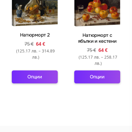
Натюрморт 2
Натюрморт с
ябълки и кестени
75
€
64
€
75
€
64
€
(125.17 лв. – 314.89
(125.17 лв. – 258.17
лв.)
лв.)
Опции
Опции
This
This
product
product
has
has
multiple
multiple
variants.
variants.
The
The
options
options