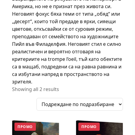
Америка, но не е признат през живота си.
Неговият фокус бяха теми от типа „обяд“ или
„десерт“, които той предаде в ярки, сияещи
цветове, откъсвайки се от суровия режим,
преподаван от семейството на художниците
Пийл във Филаделфия. Неговият стил е силно
реалистичен и вероятно отговаря на
критериите на trompe l’oeil, тъй като обектите
са в мащаб, подредени са на равна равнина и
са избутани напред в пространството на
зрителя.
Showing all 2 results
ПРОМО
ПРОМО