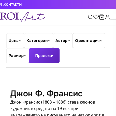
Skip to content
КОНТАКТИ
Цена
Категории
Автор
Ориентация
Размер
Приложи
Джон Ф. Франсис
Джон Франсис (1808 – 1886) става ключов
художник в средата на 19 век при
възраждането на рисуването на натюрморт в