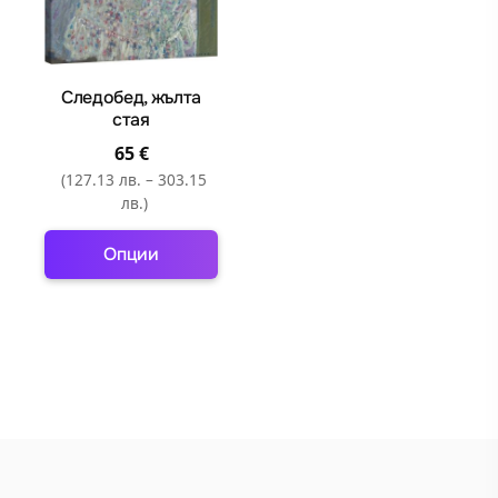
Следобед, жълта
стая
65
€
(127.13 лв. – 303.15
лв.)
Опции
This
product
has
multiple
variants.
The
options
may