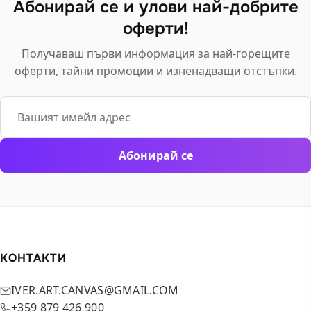
Абонирай се и улови най-добрите
be
оферти!
chosen
on
Получаваш първи информация за най-горещите
the
оферти, тайни промоции и изненадващи отстъпки.
product
page
Email
Абонирай се
КОНТАКТИ
IVER.ART.CANVAS@GMAIL.COM
+359 879 426 900