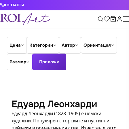
Skip to content
КОНТАКТИ
Цена
Категории
Автор
Ориентация
Размер
Приложи
Едуард Леонхарди
Едуард Леонхарди (1828–1905) е немски
художни. Популярен с горските и пустинни
пейзажи в романтичния стил. Известен е като