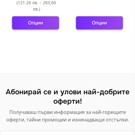
(121.26 лв. – 283.60
лв.)
Опции
Опции
This
This
product
product
has
has
multiple
multiple
variants.
variants.
The
The
options
options
may
may
Абонирай се и улови най-добрите
be
be
оферти!
chosen
chosen
on
on
Получаваш първи информация за най-горещите
the
the
оферти, тайни промоции и изненадващи отстъпки.
product
product
page
page
Email