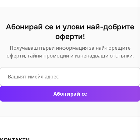
be
be
chosen
chosen
on
on
Абонирай се и улови най-добрите
the
the
product
оферти!
product
page
page
Получаваш първи информация за най-горещите
оферти, тайни промоции и изненадващи отстъпки.
Email
Абонирай се
КОНТАКТИ