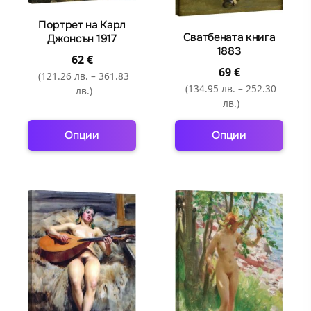
the
the
Портрет на Карл
product
product
Сватбената книга
Джонсън 1917
page
page
1883
62
€
69
€
(121.26 лв. – 361.83
(134.95 лв. – 252.30
лв.)
лв.)
Опции
Опции
This
This
product
product
has
has
multiple
multiple
variants.
variants.
The
The
options
options
may
may
be
be