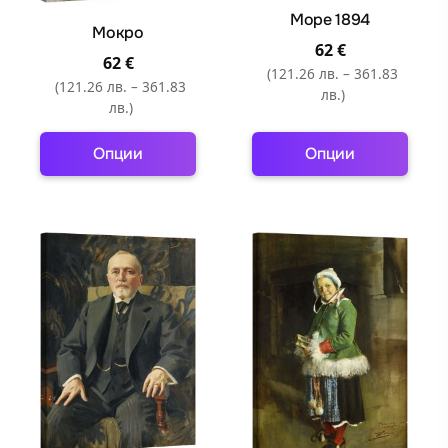
Море 1894
product
product
Мокро
page
page
62
€
62
€
(121.26 лв. – 361.83
(121.26 лв. – 361.83
лв.)
лв.)
Опции
Опции
This
This
product
product
has
has
multiple
multiple
variants.
variants.
The
The
options
options
may
may
be
be
chosen
chosen
on
on