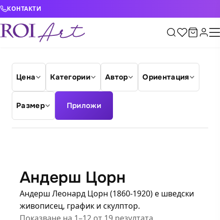
Skip to content
КОНТАКТИ
Цена
Категории
Автор
Ориентация
Размер
Приложи
Андерш Цорн
Андерш Леонард Цорн (1860-1920) е шведски
живописец, график и скулптор.
Показване на 1–12 от 19 резултата