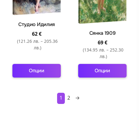
chosen
chosen
on
on
the
the
Студио Идилия
product
product
page
page
Сянка 1909
62
€
(121.26 лв. – 205.36
69
€
лв.)
(134.95 лв. – 252.30
лв.)
Опции
Опции
This
This
product
product
has
has
1
2
→
multiple
multiple
variants.
variants.
The
The
options
options
may
may