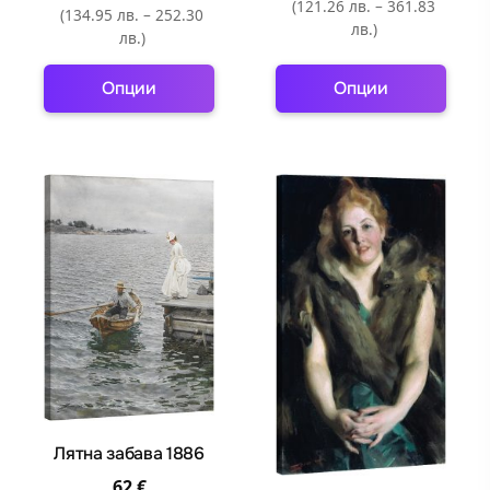
(121.26 лв. – 361.83
(134.95 лв. – 252.30
лв.)
лв.)
Опции
Опции
This
This
product
product
has
has
multiple
multiple
variants.
variants.
The
The
options
options
may
may
be
be
chosen
chosen
on
on
the
the
product
product
Лятна забава 1886
page
page
62
€