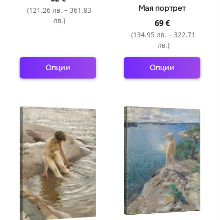
Мая портрет
(121.26 лв. – 361.83
лв.)
69
€
(134.95 лв. – 322.71
лв.)
Опции
Опции
This
This
product
product
has
has
multiple
multiple
variants.
variants.
The
The
options
options
may
may
be
be
chosen
chosen
on
on
the
the