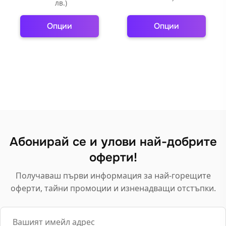
лв.)
Опции
Опции
This
This
product
product
has
has
multiple
multiple
variants.
variants.
The
The
options
options
may
may
Абонирай се и улови най-добрите
be
be
оферти!
chosen
chosen
on
on
Получаваш първи информация за най-горещите
the
the
оферти, тайни промоции и изненадващи отстъпки.
product
product
page
page
Email