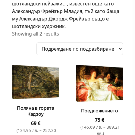
шотландски пейзажист, известен още като
Александър Фрейзър Младия, тъй като баща
му Александър Джордж Фрейзър също е
шотландски художник.
Showing all 2 results
Поляна в гората
Предложението
Кадзоу
75
€
69
€
(146.69 лв. – 389.21
(134.95 лв. – 252.30
лв.)