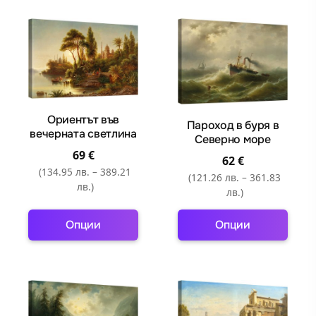
product
product
has
has
multiple
multiple
variants.
variants.
The
The
options
options
may
may
Ориентът във
Пароход в буря в
be
be
вечерната светлина
Северно море
chosen
chosen
69
€
62
€
on
on
(134.95 лв. – 389.21
(121.26 лв. – 361.83
the
the
лв.)
лв.)
product
product
page
page
Опции
Опции
This
This
product
product
has
has
multiple
multiple