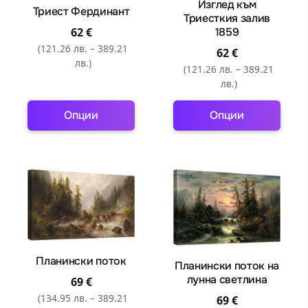
Изглед към
Триест Фердинант
be
be
Триесткия залив
62
€
1859
chosen
chosen
(121.26 лв. – 389.21
on
on
62
€
лв.)
the
the
(121.26 лв. – 389.21
product
product
лв.)
page
page
Опции
Опции
This
This
product
product
has
has
multiple
multiple
variants.
variants.
The
The
options
options
may
may
Планински поток
Планински поток на
be
be
лунна светлина
69
€
chosen
chosen
(134.95 лв. – 389.21
69
€