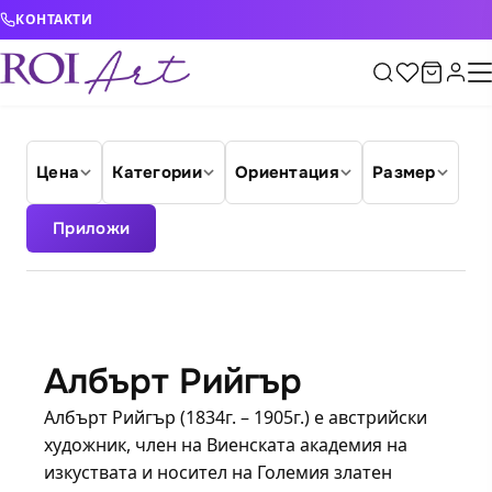
Skip to content
КОНТАКТИ
Цена
Категории
Ориентация
Размер
Приложи
Албърт Рийгър
Албърт Рийгър (1834г. – 1905г.) е австрийски
художник, член на Виенската академия на
изкуствата и носител на Големия златен