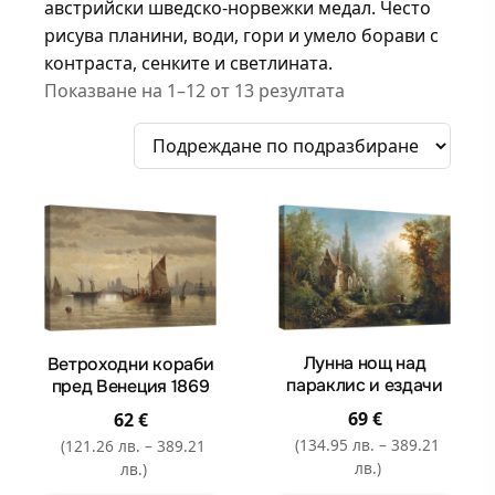
австрийски шведско-норвежки медал. Често
рисува планини, води, гори и умело борави с
контраста, сенките и светлината.
Показване на 1–12 от 13 резултата
Лунна нощ над
Ветроходни кораби
параклис и ездачи
пред Венеция 1869
69
€
62
€
(134.95 лв. – 389.21
(121.26 лв. – 389.21
лв.)
лв.)