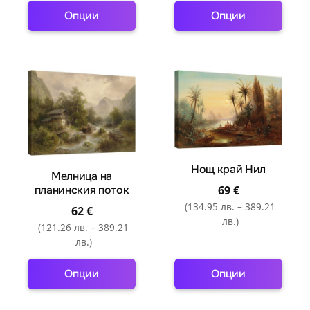
Опции
Опции
This
This
product
product
has
has
multiple
multiple
variants.
variants.
The
The
options
options
may
may
Нощ край Нил
Мелница на
be
be
планинския поток
69
€
chosen
chosen
(134.95 лв. – 389.21
62
€
on
on
лв.)
(121.26 лв. – 389.21
the
the
лв.)
product
product
page
page
Опции
Опции
This
This