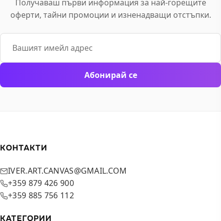
Получаваш първи информация за най-горещите
оферти, тайни промоции и изненадващи отстъпки.
Email
Абонирай се
КОНТАКТИ
IVER.ART.CANVAS@GMAIL.COM
+359 879 426 900
+359 885 756 112
КАТЕГОРИИ